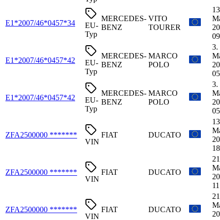
13
MERCEDES-
VITO
M
E1*2007/46*0457*34
EU-
BENZ
TOURER
20
Typ
09
3.
MERCEDES-
MARCO
M
E1*2007/46*0457*42
EU-
BENZ
POLO
20
Typ
05
3.
MERCEDES-
MARCO
M
E1*2007/46*0457*42
EU-
BENZ
POLO
20
Typ
05
13
M
ZFA2500000 *******
FIAT
DUCATO
20
VIN
18
21
M
ZFA2500000 *******
FIAT
DUCATO
20
VIN
11
21
M
ZFA2500000 *******
FIAT
DUCATO
20
VIN