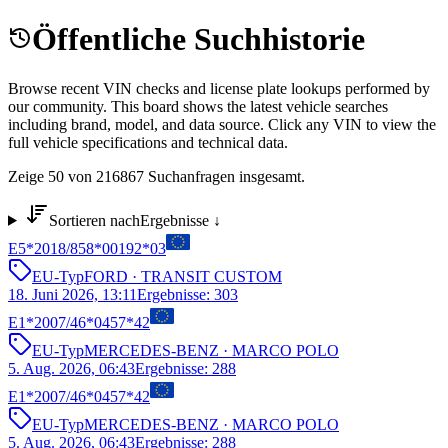
Öffentliche Suchhistorie
Browse recent VIN checks and license plate lookups performed by
our community. This board shows the latest vehicle searches
including brand, model, and data source. Click any VIN to view the
full vehicle specifications and technical data.
Zeige 50 von 216867 Suchanfragen insgesamt.
Sortieren nach
Ergebnisse
↓
E5*2018/858*00192*03
EU-Typ
FORD
· TRANSIT CUSTOM
18. Juni 2026, 13:11
Ergebnisse
:
303
E1*2007/46*0457*42
EU-Typ
MERCEDES-BENZ
· MARCO POLO
5. Aug. 2026, 06:43
Ergebnisse
:
288
E1*2007/46*0457*42
EU-Typ
MERCEDES-BENZ
· MARCO POLO
5. Aug. 2026, 06:43
Ergebnisse
:
288