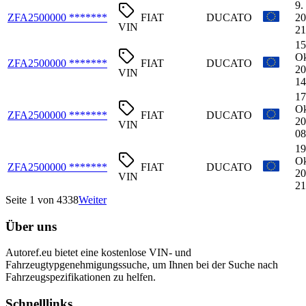
9.
ZFA2500000 *******
FIAT
DUCATO
20
VIN
21
15
Ok
ZFA2500000 *******
FIAT
DUCATO
20
VIN
14
17
Ok
ZFA2500000 *******
FIAT
DUCATO
20
VIN
08
19
Ok
ZFA2500000 *******
FIAT
DUCATO
20
VIN
21
Seite 1 von 4338
Weiter
Über uns
Autoref.eu bietet eine kostenlose VIN- und
Fahrzeugtypgenehmigungssuche, um Ihnen bei der Suche nach
Fahrzeugspezifikationen zu helfen.
Schnelllinks