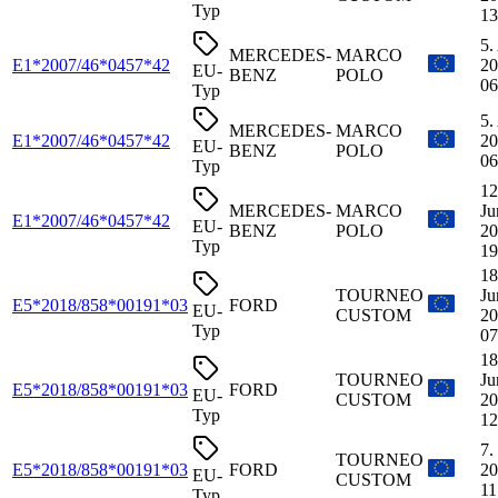
Typ
13
5.
MERCEDES-
MARCO
E1*2007/46*0457*42
20
EU-
BENZ
POLO
06
Typ
5.
MERCEDES-
MARCO
E1*2007/46*0457*42
20
EU-
BENZ
POLO
06
Typ
12
MERCEDES-
MARCO
Ju
E1*2007/46*0457*42
EU-
BENZ
POLO
20
Typ
19
18
TOURNEO
Ju
E5*2018/858*00191*03
FORD
EU-
CUSTOM
20
Typ
07
18
TOURNEO
Ju
E5*2018/858*00191*03
FORD
EU-
CUSTOM
20
Typ
12
7.
TOURNEO
E5*2018/858*00191*03
FORD
20
EU-
CUSTOM
11
Typ