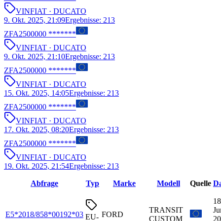
VIN
FIAT
· DUCATO
9. Okt. 2025, 21:09
Ergebnisse
:
213
ZFA2500000 *******
VIN
FIAT
· DUCATO
9. Okt. 2025, 21:10
Ergebnisse
:
213
ZFA2500000 *******
VIN
FIAT
· DUCATO
15. Okt. 2025, 14:05
Ergebnisse
:
213
ZFA2500000 *******
VIN
FIAT
· DUCATO
17. Okt. 2025, 08:20
Ergebnisse
:
213
ZFA2500000 *******
VIN
FIAT
· DUCATO
19. Okt. 2025, 21:54
Ergebnisse
:
213
Abfrage
Typ
Marke
Modell
Quelle
D
18
TRANSIT
Ju
E5*2018/858*00192*03
FORD
EU-
CUSTOM
20