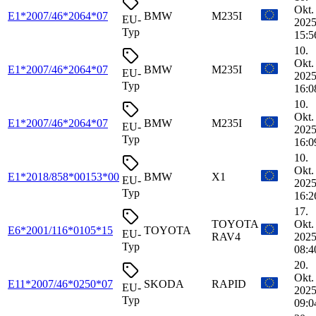
Okt.
E1*2007/46*2064*07
BMW
M235I
EU-
2025
Typ
15:5
10.
Okt.
E1*2007/46*2064*07
BMW
M235I
EU-
2025
Typ
16:0
10.
Okt.
E1*2007/46*2064*07
BMW
M235I
EU-
2025
Typ
16:0
10.
Okt.
E1*2018/858*00153*00
BMW
X1
EU-
2025
Typ
16:2
17.
TOYOTA
Okt.
E6*2001/116*0105*15
TOYOTA
EU-
RAV4
2025
Typ
08:4
20.
Okt.
E11*2007/46*0250*07
SKODA
RAPID
EU-
2025
Typ
09:0