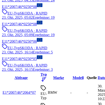
23. Okt. 2025, 04:55
Ergebnisse
:
24
E11*2007/46*0250*08
EU-Typ
SKODA
· RAPID
23. Okt. 2025, 05:02
Ergebnisse
:
19
E11*2007/46*0250*08
EU-Typ
SKODA
· RAPID
23. Okt. 2025, 05:09
Ergebnisse
:
19
E11*2007/46*0250*06
EU-Typ
SKODA
· RAPID
23. Okt. 2025, 16:14
Ergebnisse
:
5
E11*2007/46*0250*05
EU-Typ
SKODA
· RAPID
23. Okt. 2025, 16:15
Ergebnisse
:
3
Typ
Abfrage
Marke
Modell
Quelle
Dat
30.
Mär
E1*2007/46*2064*07
BMW
-
-
EU-
2025
Typ
10:2
30.