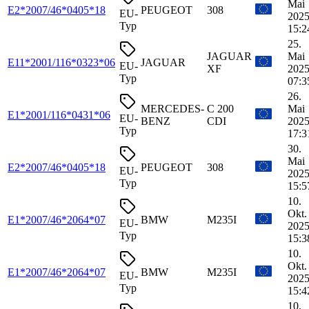
Mai
E2*2007/46*0405*18
PEUGEOT
308
EU-
2025
Typ
15:2
25.
JAGUAR
Mai
E11*2001/116*0323*06
JAGUAR
EU-
XF
2025
Typ
07:3
26.
MERCEDES-
C 200
Mai
E1*2001/116*0431*06
EU-
BENZ
CDI
2025
Typ
17:3
30.
Mai
E2*2007/46*0405*18
PEUGEOT
308
EU-
2025
Typ
15:5
10.
Okt.
E1*2007/46*2064*07
BMW
M235I
EU-
2025
Typ
15:3
10.
Okt.
E1*2007/46*2064*07
BMW
M235I
EU-
2025
Typ
15:4
10.