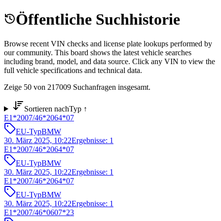
Öffentliche Suchhistorie
Browse recent VIN checks and license plate lookups performed by
our community. This board shows the latest vehicle searches
including brand, model, and data source. Click any VIN to view the
full vehicle specifications and technical data.
Zeige 50 von 217009 Suchanfragen insgesamt.
Sortieren nach
Typ
↑
E1*2007/46*2064*07
EU-Typ
BMW
30. März 2025, 10:22
Ergebnisse
:
1
E1*2007/46*2064*07
EU-Typ
BMW
30. März 2025, 10:22
Ergebnisse
:
1
E1*2007/46*2064*07
EU-Typ
BMW
30. März 2025, 10:22
Ergebnisse
:
1
E1*2007/46*0607*23