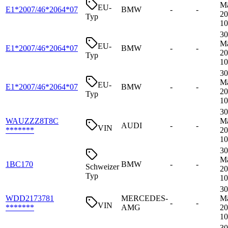
M
EU-
E1*2007/46*2064*07
BMW
-
-
20
Typ
10
30
M
EU-
E1*2007/46*2064*07
BMW
-
-
20
Typ
10
30
M
EU-
E1*2007/46*2064*07
BMW
-
-
20
Typ
10
30
WAUZZZ8T8C
M
AUDI
-
-
VIN
*******
20
10
30
M
1BC170
BMW
-
-
Schweizer
20
Typ
10
30
WDD2173781
MERCEDES-
M
-
-
VIN
*******
AMG
20
10
30