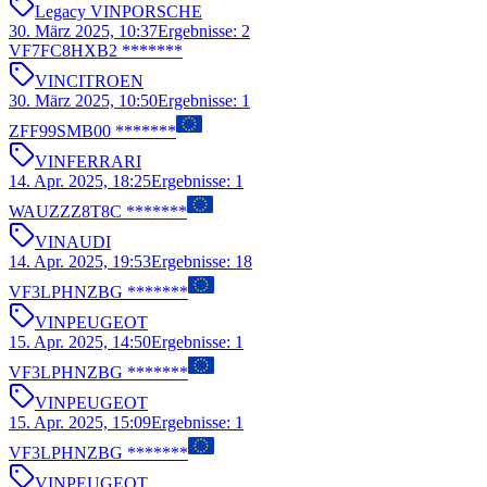
Legacy VIN
PORSCHE
30. März 2025, 10:37
Ergebnisse
:
2
VF7FC8HXB2 *******
VIN
CITROEN
30. März 2025, 10:50
Ergebnisse
:
1
ZFF99SMB00 *******
VIN
FERRARI
14. Apr. 2025, 18:25
Ergebnisse
:
1
WAUZZZ8T8C *******
VIN
AUDI
14. Apr. 2025, 19:53
Ergebnisse
:
18
VF3LPHNZBG *******
VIN
PEUGEOT
15. Apr. 2025, 14:50
Ergebnisse
:
1
VF3LPHNZBG *******
VIN
PEUGEOT
15. Apr. 2025, 15:09
Ergebnisse
:
1
VF3LPHNZBG *******
VIN
PEUGEOT