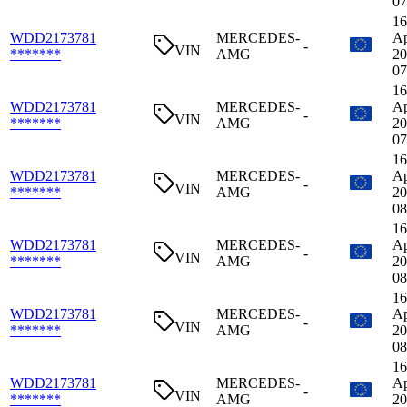
07
16
WDD2173781
MERCEDES-
Ap
-
VIN
*******
AMG
20
07
16
WDD2173781
MERCEDES-
Ap
-
VIN
*******
AMG
20
07
16
WDD2173781
MERCEDES-
Ap
-
VIN
*******
AMG
20
08
16
WDD2173781
MERCEDES-
Ap
-
VIN
*******
AMG
20
08
16
WDD2173781
MERCEDES-
Ap
-
VIN
*******
AMG
20
08
16
WDD2173781
MERCEDES-
Ap
-
VIN
*******
AMG
20