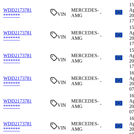
15
WDD2173781
MERCEDES-
Ap
-
VIN
*******
AMG
20
17
15
WDD2173781
MERCEDES-
Ap
-
VIN
*******
AMG
20
17
15
WDD2173781
MERCEDES-
Ap
-
VIN
*******
AMG
20
17
16
WDD2173781
MERCEDES-
Ap
-
VIN
*******
AMG
20
07
16
WDD2173781
MERCEDES-
Ap
-
VIN
*******
AMG
20
07
16
WDD2173781
MERCEDES-
Ap
-
VIN
*******
AMG
20