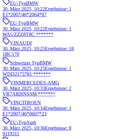
EU-Typ
BMW
30. März 2025, 10:22
Ergebnisse
:
1
E1*2007/46*2064*07
EU-Typ
BMW
30. März 2025, 10:22
Ergebnisse
:
1
WAUZZZ8T8C *******
VIN
AUDI
30. März 2025, 10:25
Ergebnisse
:
18
1BC170
Schweizer Typ
BMW
30. März 2025, 10:25
Ergebnisse
:
1
WDD2173781 *******
VIN
MERCEDES-AMG
30. März 2025, 10:33
Ergebnisse
:
2
VR7ARHNSSM *******
VIN
CITROEN
30. März 2025, 10:34
Ergebnisse
:
1
E1*2007/46*0607*23
EU-Typ
Audi
30. März 2025, 10:36
Ergebnisse
:
8
9119311