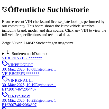
Öffentliche Suchhistorie
Browse recent VIN checks and license plate lookups performed by
our community. This board shows the latest vehicle searches
including brand, model, and data source. Click any VIN to view the
full vehicle specifications and technical data.
Zeige 50 von 214842 Suchanfragen insgesamt.
Sortieren nach
Datum
↑
VF3LPHNZBG *******
VIN
PEUGEOT
30. März 2025, 10:08
Ergebnisse
:
1
VF1BB05EF3 *******
VIN
RENAULT
30. März 2025, 10:19
Ergebnisse
:
1
E1*2007/46*2064*07
EU-Typ
BMW
30. März 2025, 10:22
Ergebnisse
:
1
E1*2007/46*2064*07