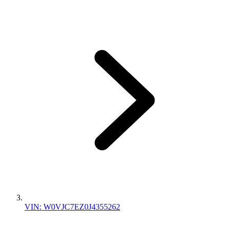
VIN: W0VJC7EZ0J4355262